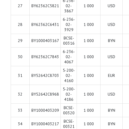
6-236-
27
BY62362C5821
02-
1 000
USD
3867
6-236-
28
BY62362C6431
02-
1 000
USD
3929
BCSE-
29
BY1000403167
1 000
BYN
00316
6-236-
30
BY62362C7843
02-
1 000
USD
4067
5-200-
31
BY52642C8703
02-
1 000
EUR
4160
5-200-
32
BY52642C8968
02-
1 000
USD
4186
BCSE-
33
BY1000403209
1 000
BYN
00320
BCSE-
34
BY1000403217
1 000
BYN
00321