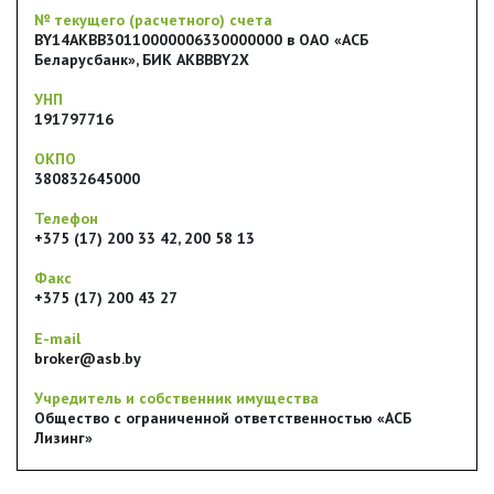
№ текущего (расчетного) счета
BY14AKBB30110000006330000000 в ОАО «АСБ
Беларусбанк», БИК AKBBBY2X
УНП
191797716
ОКПО
380832645000
Телефон
+375 (17) 200 33 42, 200 58 13
Факс
+375 (17) 200 43 27
E-mail
broker@asb.by
Учредитель и собственник имущества
Общество с ограниченной ответственностью «АСБ
Лизинг»