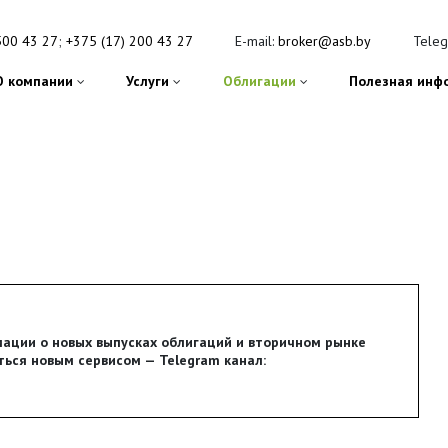
500 43 27
;
+375 (17) 200 43 27
E-mail:
broker@asb.by
Tele
О компании
Услуги
Облигации
Полезная инф
ации о новых выпусках облигаций и вторичном рынке
ься новым сервисом — Telegram канал: