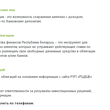
ских лиц
ии - это возможность сохранения капитала с доходом,
 по банковским депозитам.
блигации
тва финансов Республики Беларусь – это инструмент для
х клиентов, которых не устраивают действующие ставки по
ых размещать свои свободные денежные средства в облигации
нтов и/или банков.
ций
 облигаций на основании информации с сайта РУП «РЦДЦБ»
т ответственности за результаты инвестиционных решений,
рмации.
чить по телефонам: