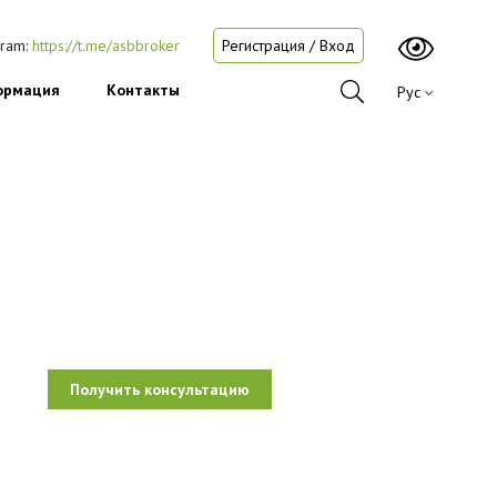
gram:
https://t.me/asbbroker
Регистрация / Вход
ормация
Контакты
Рус
Получить консультацию