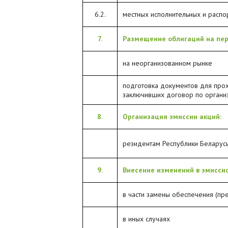
6.2.
местных исполнительных и распо
7.
Размещение облигаций на пер
на неорганизованном рынке
подготовка документов для прох
заключивших договор по организ
8.
Организация эмиссии акций:
резидентам Республики Беларус
9.
Внесение изменений в эмисси
в части замены обеспечения (пр
в иных случаях