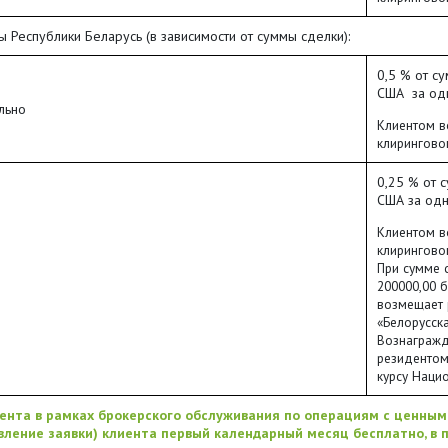
 Республики Беларусь (в зависимости от суммы сделки):
0,5 % от с
США за од
ельно
Клиентом в
клирингово
0,25 % от 
США за одн
Клиентом в
клирингово
При сумме 
200000,00 
возмещает 
«Белорусск
Вознагражд
резидентом
курсу Наци
ента в рамках брокерского обслуживания по операциям с ценным
вление заявки) клиента первый календарный месяц бесплатно, в