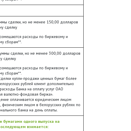
уммы сделки, но не менее 150,00 долларов
ну сделку
озмещаются расходы по биржевому и
му сборам**.
суммы сделки, но не менее 300,00 долларов
у сделку
озмещаются расходы по биржевому и
му сборам**.
сделки купли-продажи ценных бумаг более
белорусских рублей клиент дополнительно
расходы Банка на оплату услуг ОАО
ая валютно-фондовая биржа».
ение оплачивается юридическим лицом
, физическим лицом в белорусских рублях по
онального банка на день оплаты.
и бумагами одного выпуска на
 последующем взимается: