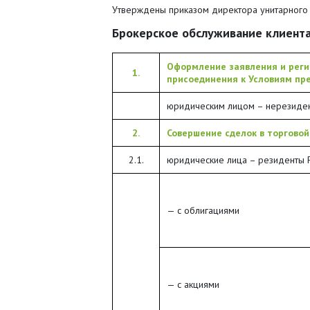
Утверждены приказом директора унитарного 
Брокерское обслуживание клиент
Оформление заявления и реги
1.
присоединения к Условиям пре
юридическим лицом – нерезиден
2.
Совершение сделок в торгово
2.1.
юридические лица – резиденты Р
— с облигациями
— с акциями