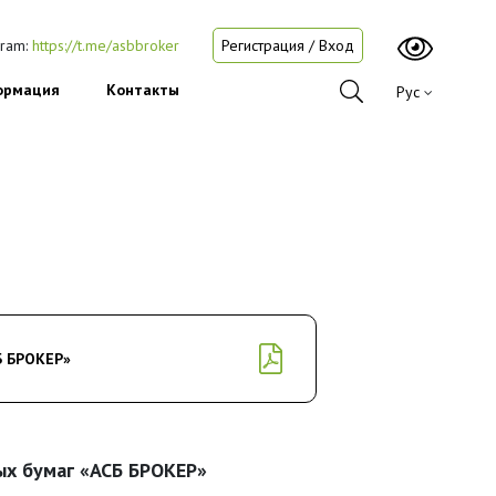
gram:
https://t.me/asbbroker
Регистрация / Вход
ормация
Контакты
Рус
Б БРОКЕР»
ых бумаг «АСБ БРОКЕР»