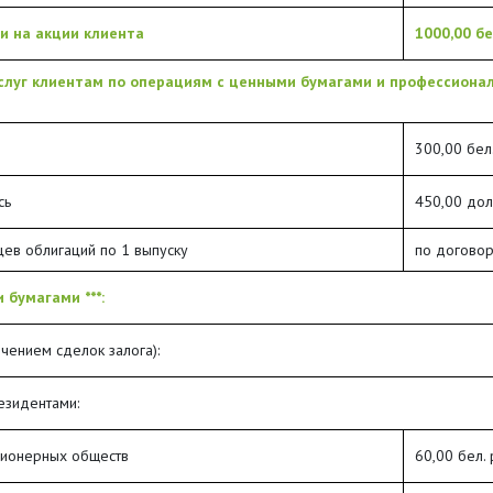
и на акции клиента
1000,00 бе
слуг клиентам по операциям с ценными бумагами и профессиона
300,00 бел
сь
450,00 дол
ев облигаций по 1 выпуску
по договор
 бумагами ***:
ючением сделок залога):
езидентами:
ционерных обществ
60,00 бел. 