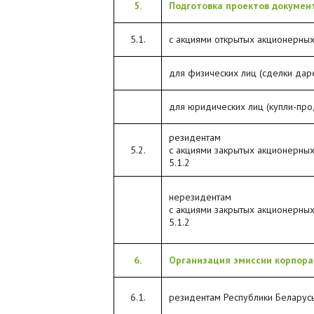
5.
Подготовка проектов докумен
5.1.
с акциями открытых акционерных
для физических лиц (сделки дар
для юридических лиц (купли-про
резидентам
5.2.
с акциями закрытых акционерных 
5.1.2
нерезидентам
с акциями закрытых акционерных 
5.1.2
6.
Организация эмиссии корпора
6.1.
резидентам Республики Беларус