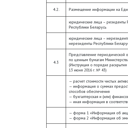
4.2.
Размещение информации на Еди
юридические лица – резиденты Р
Республики Беларусь
юридические лица – нерезиденты
нерезиденты Республики Белару
Представление периодической от
по ценным бумагам Министерств
4.3
(Инструкция о порядке раскрытия
13 июня 2016 г. № 43)
— расчет стоимости чистых актив
— информация о суммах предост
способов обеспечения
— бухгалтерская и (или) финансо
— иная информация в соответств
— форма 1 «Информация об акци
— форма 2 «Информация об эмит