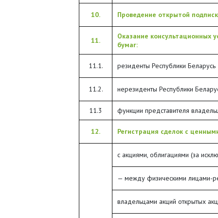
10.
Проведение открытой подписк
Оказание консультационных у
11.
бумаг:
11.1.
резиденты Республики Беларусь
11.2.
нерезиденты Республики Белару
11.3
функции представителя владельц
12.
Регистрация сделок с ценными
с акциями, облигациями (за искл
— между физическими лицами-р
владельцами акций открытых ак