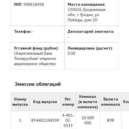
УНП:
590618458
Место нахождения:
230026, Гродненская
обл., г. Гродно, ул.
Победы, дом 30
Телефон:
-
Депозитарий эмитента:
-
Уставной фонд (рубли):
Ликвидирован (да/нет):
Сберегательный банк
0.00
"Беларусбанк" открытое
акционерное общество
Эмиссии облигаций
Номинал
Номер
Рег.
Валюта
Код выпуска
(в валюте
Ко
выпуска
номер
номинала
номинала)
4-401-
10 000
1
BY4401204309
02-
BYR
000
0533