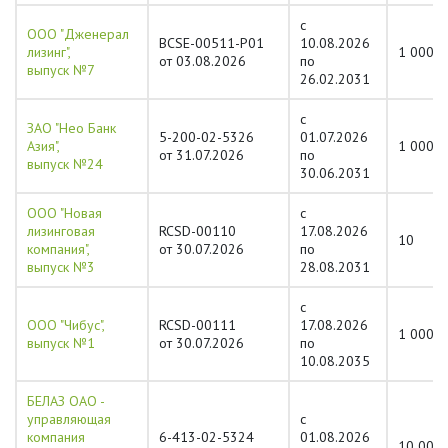
с
ООО "Дженерал
BCSE-00511-P01
10.08.2026
лизинг",
1 000
от 03.08.2026
по
выпуск №7
26.02.2031
с
ЗАО "Нео Банк
5-200-02-5326
01.07.2026
Азия",
1 000
от 31.07.2026
по
выпуск №24
30.06.2031
ООО "Новая
с
лизинговая
RCSD-00110
17.08.2026
10
компания",
от 30.07.2026
по
выпуск №3
28.08.2031
с
ООО "Чибус",
RCSD-00111
17.08.2026
1 000
выпуск №1
от 30.07.2026
по
10.08.2035
БЕЛАЗ ОАО -
управляющая
с
компания
6-413-02-5324
01.08.2026
10 000