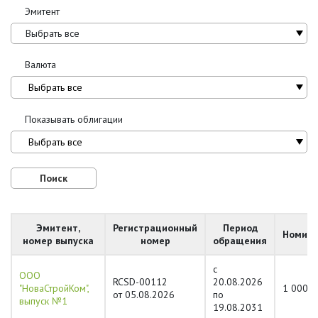
Эмитент
Выбрать все
Валюта
Показывать облигации
Эмитент,
Регистрационный
Период
Номин
номер выпуска
номер
обращения
с
ООО
RCSD-00112
20.08.2026
"НоваСтройКом",
1 000
от 05.08.2026
по
выпуск №1
19.08.2031