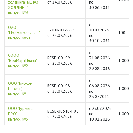
холдинга "БЕЛАЗ-
от 24.07.2026
по
ХОЛДИНГ",
30.06.2033
выпуск №6
с
ОАО
5-200-02-5325
20.07.2026
"Промагролизинг",
100
от 24.07.2026
по
выпуск №31
30.10.2031
с
СООО
RCSD-00109
31.08.2026
"БелМартПлаза",
1 000
от 23.07.2026
по
выпуск №2
29.08.2036
с
ООО "Биоком
RCSD-00108
06.08.2026
Инвест",
1 000
от 22.07.2026
по
выпуск №1
28.07.2031
ООО "Гурмина-
с 27.07.2026
BCSE-00510-P01
ПРО",
по
1 000
от 22.07.2026
выпуск №3
10.02.2028